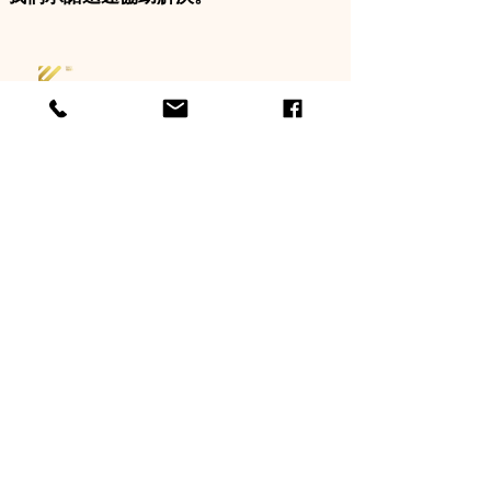
Kent Accessories
常見問題與解答
關於
配送方式
公司
付款方式
永續發展
聯絡我們
認證
電子郵箱
:
info@kentlabel.com
地址
：
香港新界火炭坳背灣街61-63號耶魯工
業中心4樓3-5室
電話
：852-2609-2683