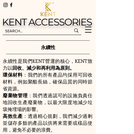
KENT ACCESSORIES
KENT ACCESSORIES
永續性
永續性是我們KENT營運的核心，KENT致
力以
回收、減少和再利用為原則。
環保材料
：我們的所有產品均採用可回收
材料，例如聚酯長絲，確保品質的同時節
省資源。
廢棄物管理
：我們透過認可的設施負責任
地回收生產廢棄物，以最大限度地減少垃
圾掩埋場的影響。
高效生產
：透過精心規劃，我們減少過剩
並儲存多餘的產品以供將來需要或樣品使
用，避免不必要的浪費。