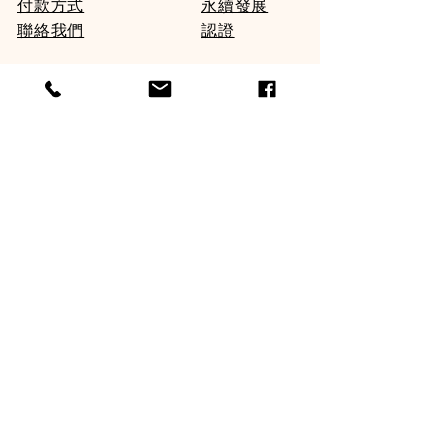
付款方式
永續發展
聯絡我們
認證
電子郵箱
:
info@kentlabel.com
地址
：
香港新界火炭坳背灣街61-63號耶魯工
業中心4樓3-5室
電話
：852-2609-2683