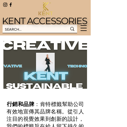
KENT ACCESSORIES
KENT ACCESSORIES
行銷和品牌
：肯特標籤幫助公司
有效地宣傳其品牌名稱。從引人
注目的視覺效果到創新的設計，
我們的標籤旨在給人留下持久的